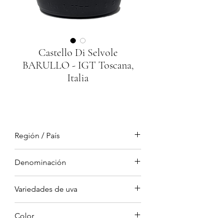
Castello Di Selvole
BARULLO - IGT Toscana,
Italia
Región / País
Toscana, Italia
Denominación
IGT (Indicazione Geografica Tipica)
Variedades de uva
Merlot 45%, Cabernet Sauvignon
Color