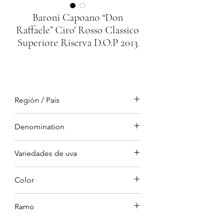
Baroni Capoano “Don
Raffaele” Ciro' Rosso Classico
Superiore Riserva D.O.P 2013
Región / País
Ciro, Calabria, Italia
Denomination
DOP (Denominazione di Origine
Variedades de uva
Protetta)
Gaglioppo 100%
Color
rojo granate
Ramo